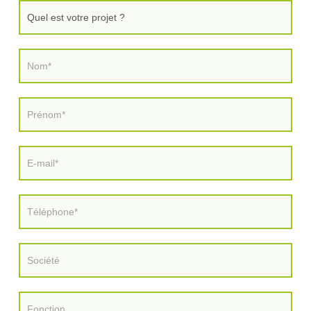
SOLUTIONS
GLOBALES
TÉLÉCHARGEMENTS
CONTACTEZ-
NOUS
ACTUALITÉS
RÉFÉRENCES
&
VIDÉOS
LinkedIn