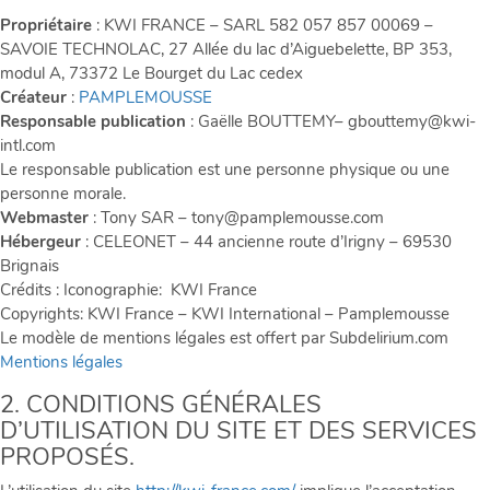
Propriétaire
: KWI FRANCE – SARL 582 057 857 00069 –
CONTACTEZ-
SAVOIE TECHNOLAC, 27 Allée du lac d’Aiguebelette, BP 353,
NOUS
modul A, 73372 Le Bourget du Lac cedex
Créateur
:
PAMPLEMOUSSE
ACTUALITÉS
Responsable publication
: Gaëlle BOUTTEMY– gbouttemy@kwi-
RÉFÉRENCES
intl.com
&
Le responsable publication est une personne physique ou une
personne morale.
VIDÉOS
Webmaster
: Tony SAR – tony@pamplemousse.com
Hébergeur
: CELEONET – 44 ancienne route d’Irigny – 69530
Brignais
LinkedIn
Crédits : Iconographie: KWI France
FR
Copyrights: KWI France – KWI International – Pamplemousse
Le modèle de mentions légales est offert par Subdelirium.com
Mentions légales
2. CONDITIONS GÉNÉRALES
D’UTILISATION DU SITE ET DES SERVICES
PROPOSÉS.