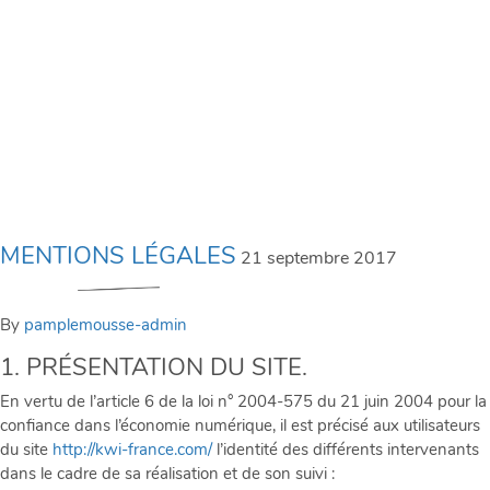
MENTIONS LÉGALES
L'ENTREPRISE
NOTRE
SAVOIR-
FAIRE
MENTIONS LÉGALES
21 septembre 2017
ÉQUIPEMENTS
By
pamplemousse-admin
SOLUTIONS
1. PRÉSENTATION DU SITE.
GLOBALES
En vertu de l’article 6 de la loi n° 2004-575 du 21 juin 2004 pour la
confiance dans l’économie numérique, il est précisé aux utilisateurs
TÉLÉCHARGEMENTS
du site
http://kwi-france.com/
l’identité des différents intervenants
dans le cadre de sa réalisation et de son suivi :