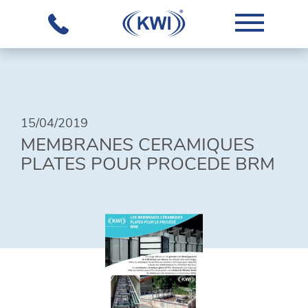
L'ENTREPRISE
NOTRE
15/04/2019
SAVOIR-
MEMBRANES CERAMIQUES
FAIRE
PLATES POUR PROCEDE BRM
ÉQUIPEMENTS
SOLUTIONS
GLOBALES
TÉLÉCHARGEMENTS