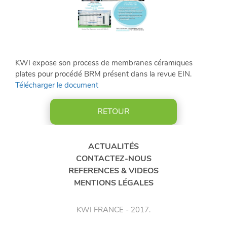
CONTACTEZ-
NOUS
ACTUALITÉS
KWI expose son process de membranes céramiques
RÉFÉRENCES
plates pour
procédé BRM présent dans la revue EIN.
&
Télécharger le document
VIDÉOS
RETOUR
LinkedIn
ACTUALITÉS
FR
CONTACTEZ-NOUS
|
REFERENCES & VIDEOS
EN
MENTIONS LÉGALES
KWI FRANCE - 2017.