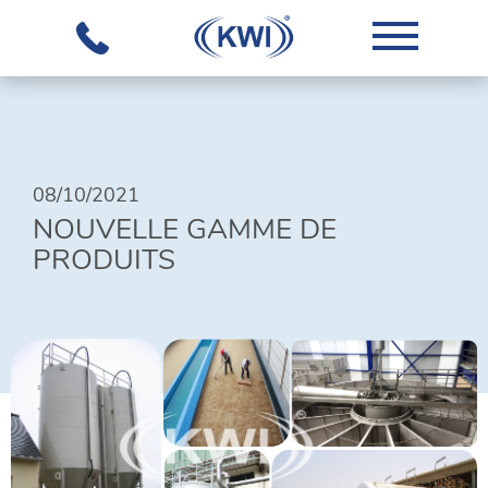
L'ENTREPRISE
08/10/2021
NOTRE
NOUVELLE GAMME DE
SAVOIR-
PRODUITS
FAIRE
ÉQUIPEMENTS
SOLUTIONS
GLOBALES
TÉLÉCHARGEMENTS