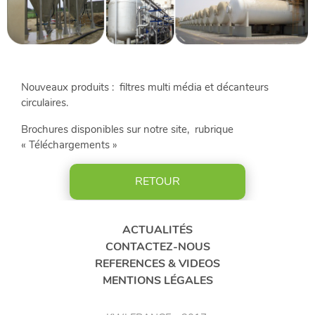
CONTACTEZ-
NOUS
ACTUALITÉS
Nouveaux produits : filtres multi média et décanteurs
RÉFÉRENCES
circulaires.
&
Brochures disponibles sur notre site, rubrique
VIDÉOS
« Téléchargements »
RETOUR
LinkedIn
FR
ACTUALITÉS
CONTACTEZ-NOUS
REFERENCES & VIDEOS
MENTIONS LÉGALES