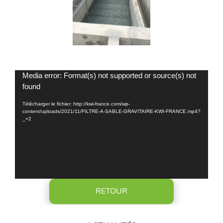
Lecteur
vidéo
CONTACTEZ-
NOUS
ACTUALITÉS
RÉFÉRENCES
Media error: Format(s) not supported or source(s) not
&
found
VIDÉOS
Télécharger le fichier: http://kwi-france.com/wp-
content/uploads/2021/11/FILTRE-A-SABLE-GRAVITAIRE-KWI-FRANCE.mp4?
_=2
LinkedIn
FR
RETOUR