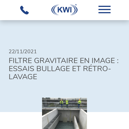
L'ENTREPRISE
22/11/2021
NOTRE
FILTRE GRAVITAIRE EN IMAGE :
SAVOIR-
ESSAIS BULLAGE ET RÉTRO-
FAIRE
LAVAGE
ÉQUIPEMENTS
SOLUTIONS
GLOBALES
TÉLÉCHARGEMENTS