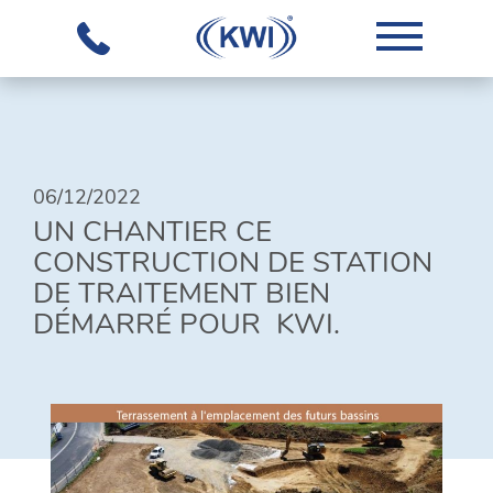
L'ENTREPRISE
06/12/2022
NOTRE
UN CHANTIER CE
SAVOIR-
CONSTRUCTION DE STATION
FAIRE
DE TRAITEMENT BIEN
ÉQUIPEMENTS
DÉMARRÉ POUR KWI.
SOLUTIONS
GLOBALES
TÉLÉCHARGEMENTS