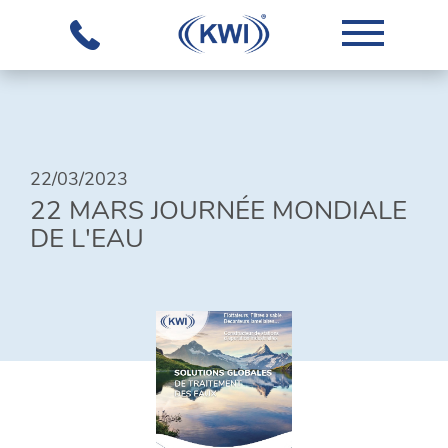
L'ENTREPRISE
22/03/2023
NOTRE
22 MARS JOURNÉE MONDIALE
SAVOIR-
DE L'EAU
FAIRE
ÉQUIPEMENTS
SOLUTIONS
GLOBALES
TÉLÉCHARGEMENTS