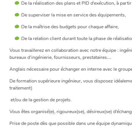
TÉLÉCHARGEMENTS
De la réalisation des plans et PID d’exécution, à parti
De superviser la mise en service des équipements,
CONTACTEZ-
De la maîtrise des budgets pour chaque affaire,
NOUS
De la relation client durant toute la phase de réalisatio
ACTUALITÉS
Vous travaillerez en collaboration avec notre équipe : ingé
RÉFÉRENCES
bureaux d’ingénierie, fournisseurs, prestataires….
&
VIDÉOS
Anglais nécessaire pour échanger en interne avec le groupe
De formation supérieure ingénieur, vous disposez idéalemen
traitement)
LinkedIn
FR
et/ou de la gestion de projets.
Vous êtes organisé(e), rigoureux(se), désireux(se) d’échang
Prise de poste dès que possible dans une équipe dynamique