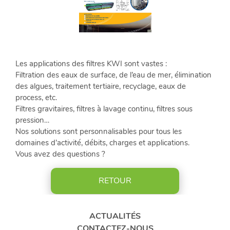
CONTACTEZ-
NOUS
Les applications des filtres KWI sont vastes :
ACTUALITÉS
Filtration des eaux de surface, de l’eau de mer, élimination
RÉFÉRENCES
des algues, traitement tertiaire, recyclage, eaux de
&
process, etc.
VIDÉOS
Filtres gravitaires, filtres à lavage continu, filtres sous
pression…
Nos solutions sont personnalisables pour tous les
LinkedIn
domaines d’activité, débits, charges et applications.
Vous avez des questions ?
FR
RETOUR
ACTUALITÉS
CONTACTEZ-NOUS