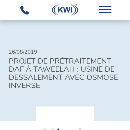
26/08/2019
L'ENTREPRISE
PROJET DE PRÉTRAITEMENT
DAF À TAWEELAH : USINE DE
NOTRE
DESSALEMENT AVEC OSMOSE
SAVOIR-
INVERSE
FAIRE
ÉQUIPEMENTS
SOLUTIONS
GLOBALES