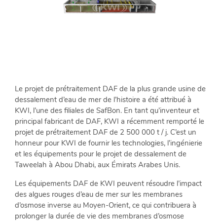
TÉLÉCHARGEMENTS
CONTACTEZ-
NOUS
Le projet de prétraitement DAF de la plus grande usine de
ACTUALITÉS
dessalement d’eau de mer de l’histoire
a été attribué à
RÉFÉRENCES
KWI, l’une des filiales de SafBon. En tant qu’inventeur et
&
principal fabricant de DAF, KWI a récemment remporté le
VIDÉOS
projet de prétraitement DAF de 2 500 000 t / j. C’est un
honneur pour KWI de fournir les technologies, l’ingénierie
et les équipements pour le projet de dessalement de
LinkedIn
Taweelah à Abou Dhabi, aux Émirats Arabes Unis.
FR
Les équipements DAF de KWI peuvent résoudre l’impact
|
des algues rouges d’eau de mer sur les membranes
EN
d’osmose inverse au Moyen-Orient, ce qui contribuera à
prolonger la durée de vie des membranes d’osmose