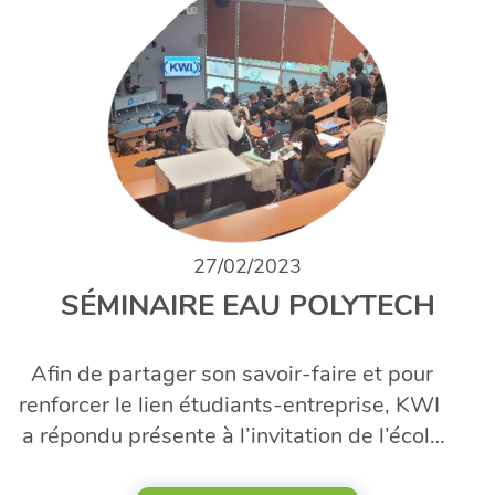
L'ENTREPRISE
NOTRE
SAVOIR-
FAIRE
ÉQUIPEMENTS
SOLUTIONS
GLOBALES
27/02/2023
SÉMINAIRE EAU POLYTECH
TÉLÉCHARGEMENTS
Afin de partager son savoir-faire et pour
CONTACTEZ-
renforcer le lien étudiants-entreprise, KWI
NOUS
a répondu présente à l’invitation de l’école
Polytech de Montpellier pour la 23eme
ACTUALITÉS