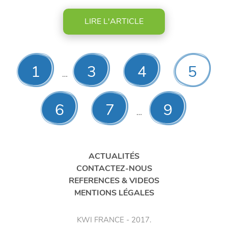
traiter un débit d'effluent total de 580 m³/h
LIRE L'ARTICLE
1
3
4
5
…
6
7
9
…
ACTUALITÉS
CONTACTEZ-NOUS
REFERENCES & VIDEOS
MENTIONS LÉGALES
KWI FRANCE - 2017.